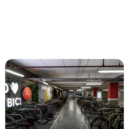
Visítanos en:
Av. Lurigancho N° 997 - San Juan de Lurigancho,
Lima, Lima .
Llegar con:
Canal de denuncias
©Mall Aventura
2026
Todos los derechos reservados.
Términos y condiciones