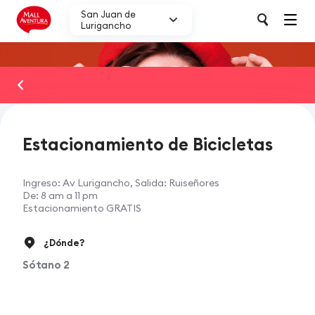
San Juan de
Lurigancho
Conoce nuestros servicios
Estacionamiento de Bicicletas
Servicios Familiares
Ingreso: Av Lurigancho, Salida: Ruiseñores
De: 8 am a 11 pm
Estacionamiento GRATIS
Servicios de Atención a Nuestro Visitantes
¿Dónde?
Servicios de Transporte y Movilidad
Sótano 2
Estacionamiento de autos