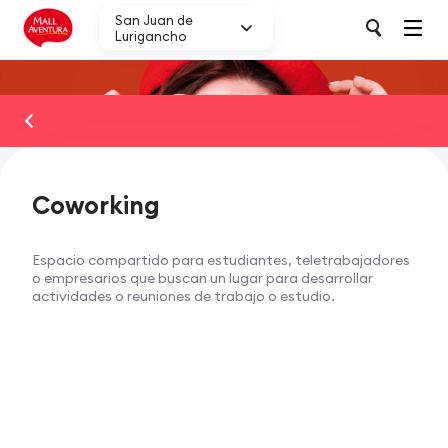
San Juan de
Lurigancho
Conoce nuestros servicios
Coworking
Servicios Familiares
Espacio compartido para estudiantes, teletrabajadores
o empresarios que buscan un lugar para desarrollar
actividades o reuniones de trabajo o estudio.
Servicios de Atención a Nuestro Visitantes
Coworking
Cargadores de celular