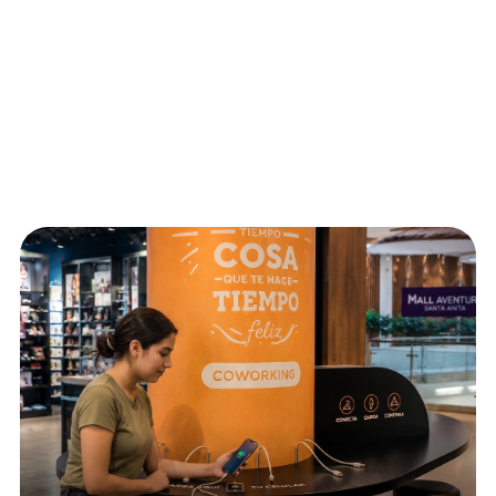
Visítanos en:
Av. Lurigancho N° 997 - San Juan de Lurigancho,
Lima, Lima .
Llegar con:
Canal de denuncias
©Mall Aventura
2026
Todos los derechos reservados.
Términos y condiciones