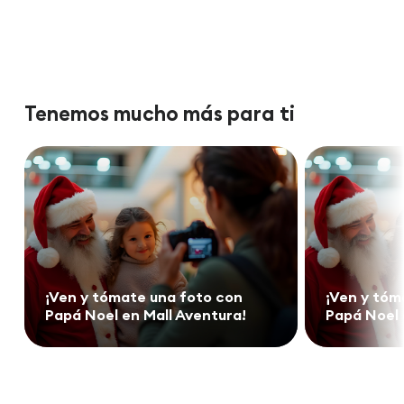
Tenemos mucho más para ti
¡Ven y tómate una foto con
¡Ven y tóm
Papá Noel en Mall Aventura!
Papá Noel 