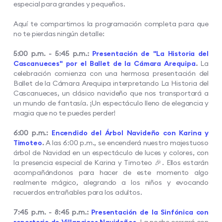
especial para grandes y pequeños.
Aquí te compartimos la programación completa para que
no te pierdas ningún detalle:
5:00 p.m. - 5:45 p.m.:
Presentación de "La Historia del
Cascanueces" por el Ballet de la Cámara Arequipa
.
La
celebración comienza con una hermosa presentación del
Ballet de la Cámara Arequipa interpretando La Historia del
Cascanueces, un clásico navideño que nos transportará a
un mundo de fantasía. ¡Un espectáculo lleno de elegancia y
magia que no te puedes perder!
6:00 p.m.:
Encendido del Árbol Navideño con Karina y
Timoteo
.
A las 6:00 p.m., se encenderá nuestro majestuoso
árbol de Navidad en un espectáculo de luces y colores, con
la presencia especial de Karina y Timoteo 🎉. Ellos estarán
acompañándonos para hacer de este momento algo
realmente mágico, alegrando a los niños y evocando
recuerdos entrañables para los adultos.
7:45 p.m. - 8:45 p.m.:
Presentación de la Sinfónica con
repertorio de Villancicos Navideños
.
La noche cerrará con