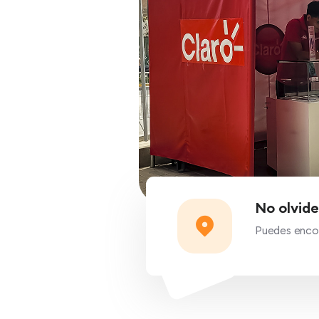
No olvide
Puedes encon