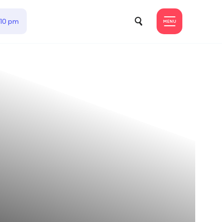
 10 pm
MENU