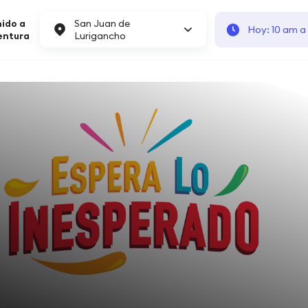
ido a
San Juan de
Hoy: 10 am a
entura
Lurigancho