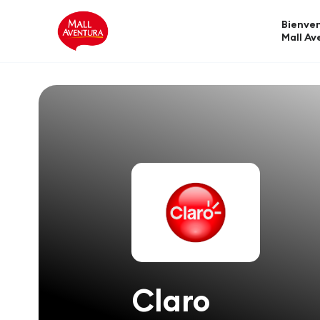
Bienven
Mall Av
Claro