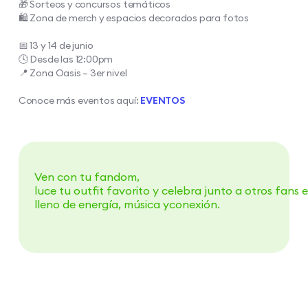
🎁 Sorteos y concursos temáticos​
🛍️ Zona de merch y espacios decorados para fotos​
📅 13 y 14 de junio​
🕓 Desde las 12:00pm​
📍 Zona Oasis – 3er nivel​
Conoce más eventos aquí:
EVENTOS​
Ven con tu fandom,
luce tu outfit favorito y celebra junto a otros fans
lleno de energía, música yconexión.​