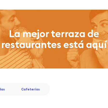
La mejor terraza de
restaurantes está aquí
das
Cafeterías