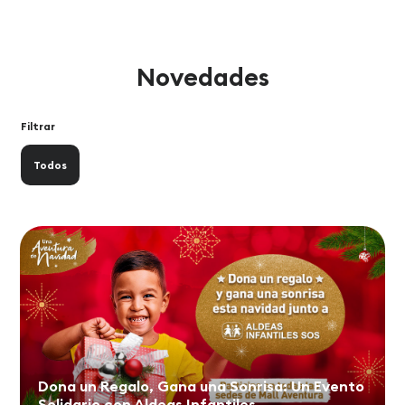
Novedades
Filtrar
Todos
Dona un Regalo, Gana una Sonrisa: Un Evento
Solidario con Aldeas Infantiles