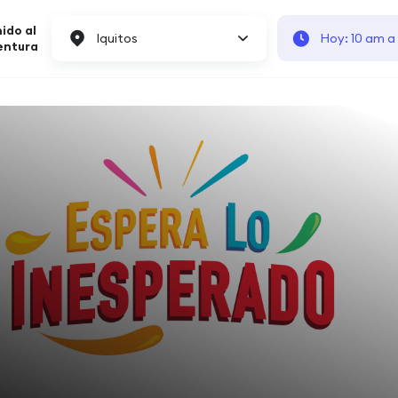
ido al
Iquitos
Hoy: 10 am a
entura