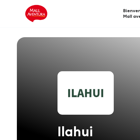
Bienven
Mall av
Ilahui