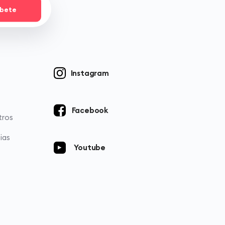
íbete
Instagram
Facebook
tros
ias
Youtube