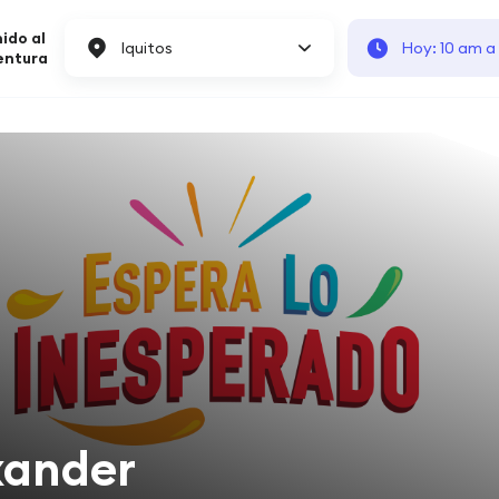
ido al
Iquitos
Hoy: 10 am a
entura
xander