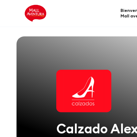
Bienven
Mall av
Calzado Ale