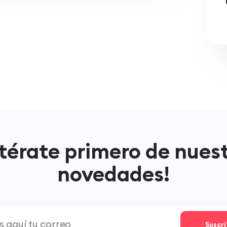
térate primero de nues
novedades!
Suscr