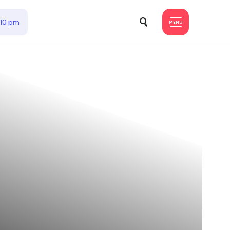
 10 pm
MENU