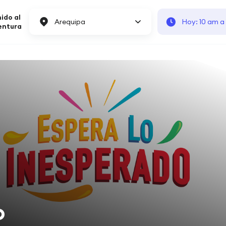
ido al
Arequipa
Hoy: 10 am a
entura
o