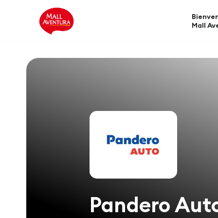
Bienven
Mall Av
Pandero Aut