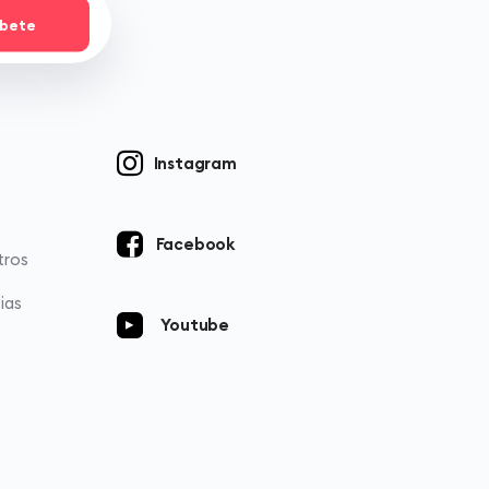
íbete
Instagram
Facebook
tros
ias
Youtube