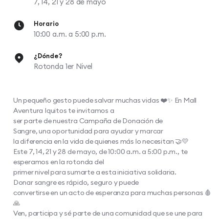
7, 14, 21 y 28 de mayo
Horario
10:00 a.m. a 5:00 p.m.
¿Dónde?
Rotonda 1er Nivel
Un pequeño gesto puede salvar muchas vidas ❤️✨ En Mall
Aventura Iquitos te invitamos a
ser parte de nuestra Campaña de Donación de
Sangre, una oportunidad para ayudar y marcar
la diferencia en la vida de quienes más lo necesitan 🤝💛​
Este 7, 14, 21 y 28 de mayo, de 10:00 a.m. a 5:00 p.m., te
esperamos en la rotonda del
primer nivel para sumarte a esta iniciativa solidaria.
Donar sangre es rápido, seguro y puede
convertirse en un acto de esperanza para muchas personas 🩸
🙏​
Ven, participa y sé parte de una comunidad que se une para