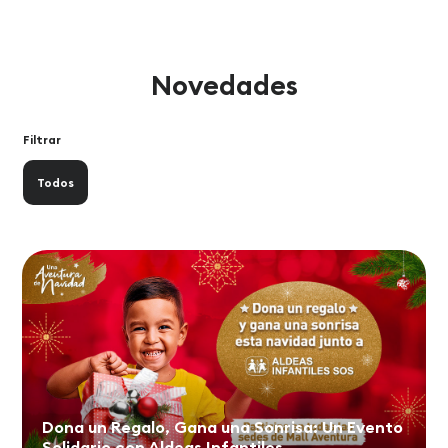
Novedades
Filtrar
Todos
Dona un Regalo, Gana una Sonrisa: Un Evento
Solidario con Aldeas Infantiles