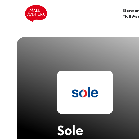
Bienven
Mall Av
Sole