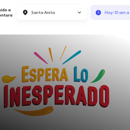
ido a
Santa Anita
Hoy: 10 am a
entura