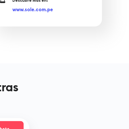
Descubre más en:
www.sole.com.pe
tras
íbete