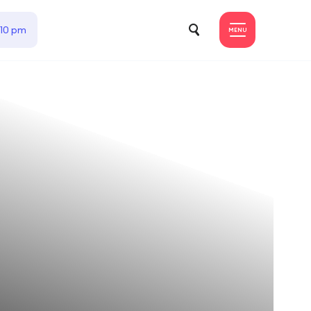
 10 pm
MENU