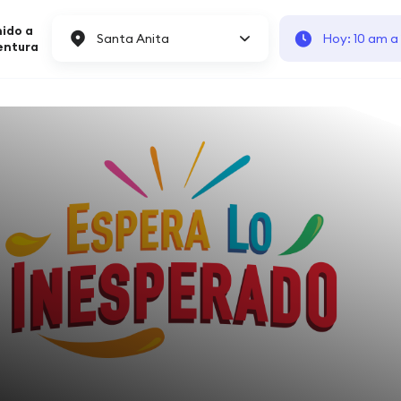
ido a
Santa Anita
Hoy: 10 am a
entura