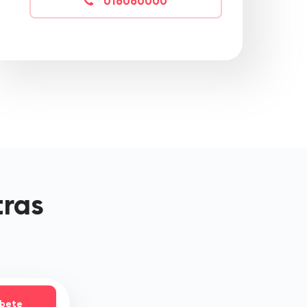
016060000
tras
íbete