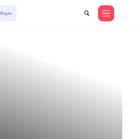
 10 pm
MENU