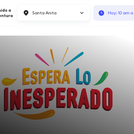
ido a
Santa Anita
Hoy: 10 am a
entura