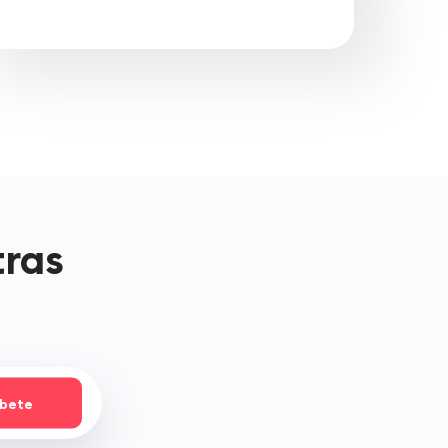
tras
íbete