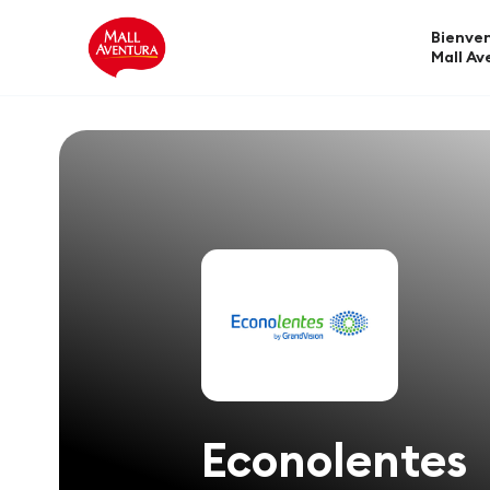
Bienven
Mall Av
Econolentes