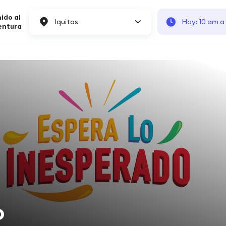
ido al
Iquitos
Hoy: 10 am a
entura
o