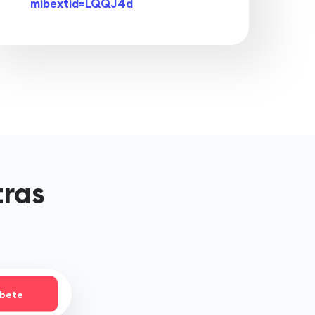
mibextid=LQQJ4d
tras
íbete