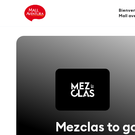
Bienven
Mall av
Mezclas to g